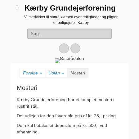
Kærby Grundejerforening
Vi medvirker til større klarhed over rettigheder og pligter
for boligejere i Kærby.
Søg
efter:
Facebook
Email
Forside
»
Udlån
»
Mosteri
Mosteri
Kærby Grundejerforening har et komplet mosteri i
rustfrit stål.
Det udlejes for den favorable pris af kr. 25,- pr dag.
Der skal betales et depositum på kr. 500,- ved
afhentning.