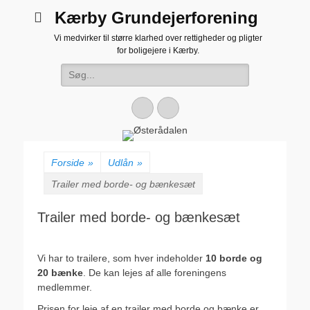
Kærby Grundejerforening
Vi medvirker til større klarhed over rettigheder og pligter
for boligejere i Kærby.
Søg
efter:
Facebook
Email
Forside
»
Udlån
»
Trailer med borde- og bænkesæt
Trailer med borde- og bænkesæt
Vi har to trailere, som hver indeholder
10 borde og
20 bænke
. De kan lejes af alle foreningens
medlemmer.
Prisen for leje af en trailer med borde og bænke er